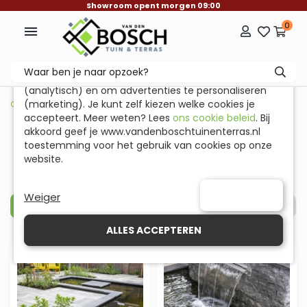
Showroom opent morgen 09:00
0

Onze website gebruikt cookies
Wij gebruiken cookies om de website goed te laten
werken (functioneel), om statistieken te verzamelen
(analytisch) en om advertenties te personaliseren
(marketing). Je kunt zelf kiezen welke cookies je
Overige Border
>
Vijver- & Zwembadrand
accepteert. Meer weten? Lees
ons cookie beleid
. Bij
akkoord geef je www.vandenboschtuinenterras.nl
toestemming voor het gebruik van cookies op onze
Vijver- & Zwembadrand
website.
Een vijver- of zwembadrand is meer dan
lees meer
alleen een functioneel element om het
water in te houden.
VOORKEUREN
Weiger
FILTERS
Het is ook een belangrijk onderdeel van de
esthetiek van jouw waterpartij. De juiste rand
ALLES ACCEPTEREN
kan jouw vijver of zwembad een stijlvolle en
complete uitstraling geven.
Bekijk hieronder ons assortiment vijver- &
zwembadranden om jouw waterpartij netjes
af te werken.