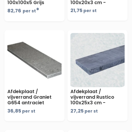
100x100x5 Grijs
100x20x3 cm -
maandprijs
*
21,75
82,76
per st
per st
Afdekplaat /
Afdekplaat /
vijverrand Graniet
vijverrand Rustico
G654 antraciet
100x25x3 cm -
100x20x3 cm met
maandprijs
36,85
27,25
per st
per st
facet - prijs op
aanvraag -