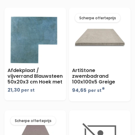
Scherpe offerteprijs
Afdekplaat /
ArtiStone
vijverrand Blauwsteen
zwembadrand
50x20x3 cm Hoek met
100x100x5 Greige
facet
*
21,30
94,65
per st
per st
Scherpe offerteprijs