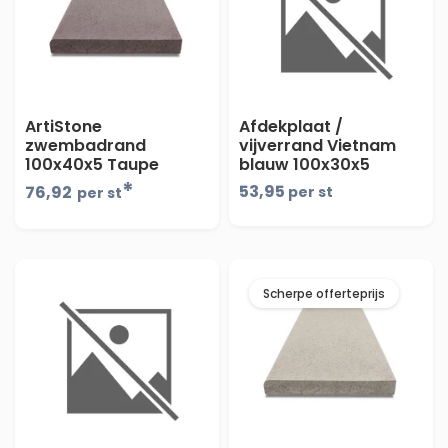
ArtiStone
Afdekplaat /
zwembadrand
vijverrand Vietnam
100x40x5 Taupe
blauw 100x30x5
boven/voorzijde
*
53,95
76,92
per st
per st
geschuurd, 2-
vellingkant 2mm -
maandprijs-
Scherpe offerteprijs