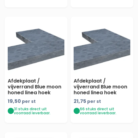
Afdekplaat /
Afdekplaat /
vijverrand Blue moon
vijverrand Blue moon
honed linea hoek
honed linea hoek
50/50x20x3 -
50/50x30x3 -
19,50
21,75
per st
per st
maandprijs
maandprijs
31 stuks direct uit
66 stuks direct uit
voorraad leverbaar.
voorraad leverbaar.