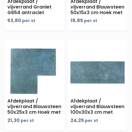
Afdekplaat /
Afdekplaat /
vijverrand Graniet
vijverrand Blauwsteen
G654 antraciet
50x15x3 cm Hoek met
100x30x3 cm met
facet - prijs op
53,80
19,85
per st
per st
facet
aanvraag -
Afdekplaat /
Afdekplaat /
vijverrand Blauwsteen
vijverrand Blauwsteen
50x25x3 cm Hoek met
100x30x3 cm met
facet
facet
21,30
24,25
per st
per st