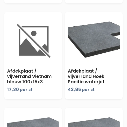
vellingkant 2mm -
maandprijs-
Afdekplaat /
Afdekplaat /
vijverrand Vietnam
vijverrand Hoek
blauw 100x15x3
Pacific waterjet
boven/voorzijde
Elegance
17,30
42,85
per st
per st
geschuurd, 2-
50/25x50/25x3 cm -
vellingkant 2mm -
maandprijs
maandprijs-