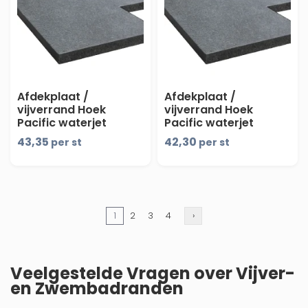
Afdekplaat /
Afdekplaat /
vijverrand Hoek
vijverrand Hoek
Pacific waterjet
Pacific waterjet
Elegance
Elegance 50/20x50x3
43,35
42,30
per st
per st
50/30x50/30x3 cm -
cm - maandprijs
maandprijs
1
2
3
4
›
Veelgestelde Vragen over Vijver-
en Zwembadranden