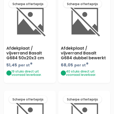
Scherpe offerteprijs
Scherpe offerteprijs
Afdekplaat /
Afdekplaat /
vijverrand Basalt
vijverrand Basalt
G684 50x20x3 cm
G684 dubbel bewerkt
Hoek met facet
100x30x3 cm
*
*
51,45
68,05
per st
per st
19 stuks direct uit
40 stuks direct uit
voorraad leverbaar.
voorraad leverbaar.
Scherpe offerteprijs
Scherpe offerteprijs