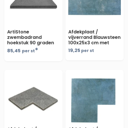
ArtiStone
Afdekplaat /
zwembadrand
vijverrand Blauwsteen
hoekstuk 90 graden
100x25x3 cm met
100x100x5 Antraciet
facet
*
19,25
85,45
per st
per st