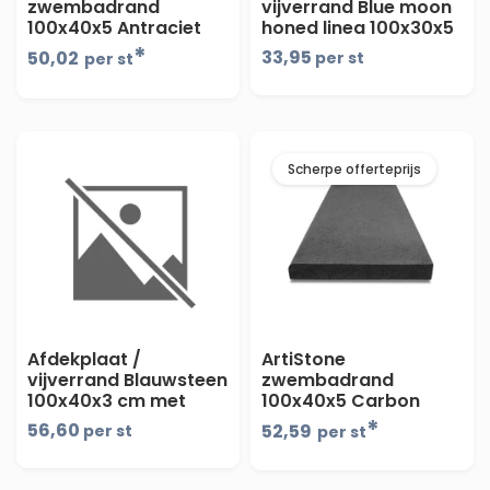
zwembadrand
vijverrand Blue moon
100x40x5 Antraciet
honed linea 100x30x5
- maandprijs
*
33,95
50,02
per st
per st
Scherpe offerteprijs
Afdekplaat /
ArtiStone
vijverrand Blauwsteen
zwembadrand
100x40x3 cm met
100x40x5 Carbon
facet
*
56,60
52,59
per st
per st