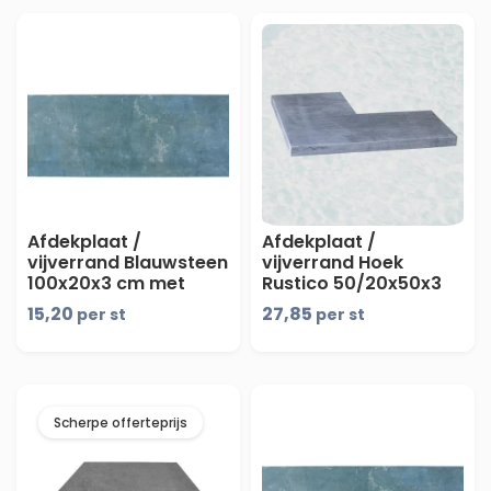
Afdekplaat /
Afdekplaat /
vijverrand Blauwsteen
vijverrand Hoek
100x20x3 cm met
Rustico 50/20x50x3
facet
cm - maandprijs
15,20
27,85
per st
per st
Scherpe offerteprijs