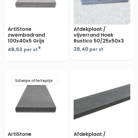
ArtiStone
Afdekplaat /
zwembadrand
vijverrand Hoek
100x40x5 Grijs
Rustico 50/25x50x3
cm - maandprijs
*
28,40
48,53
per st
per st
Scherpe offerteprijs
ArtiStone
Afdekplaat /