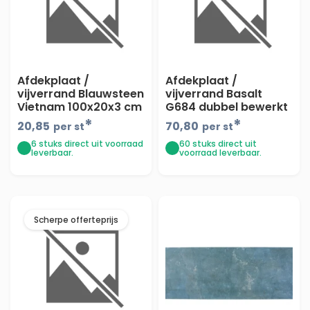
Afdekplaat /
Afdekplaat /
vijverrand Blauwsteen
vijverrand Basalt
Vietnam 100x20x3 cm
G684 dubbel bewerkt
met facet - prijs op
50x30x3 cm Hoek
*
*
20,85
70,80
per st
per st
aanvraag -
6 stuks direct uit voorraad
60 stuks direct uit
leverbaar.
voorraad leverbaar.
Scherpe offerteprijs