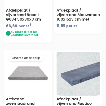
Afdekplaat /
Afdekplaat /
vijverrand Basalt
vijverrand Blauwsteen
G684 50x30x3 cm
100x15x3 cm met
Hoek met facet
facet - prijs op
*
11,65
66,65
per st
per st
(gevlamd)
aanvraag -
42 stuks direct uit
voorraad leverbaar.
Scherpe offerteprijs
ArtiStone
Afdekplaat /
zwembadrand
vijverrand Rustico