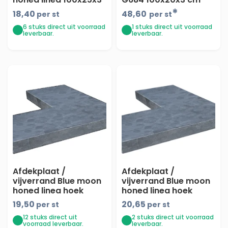
- maandprijs
gevlamd met facet
*
18,40
48,60
per st
per st
6 stuks direct uit voorraad
1 stuks direct uit voorraad
leverbaar.
leverbaar.
Afdekplaat /
Afdekplaat /
vijverrand Blue moon
vijverrand Blue moon
honed linea hoek
honed linea hoek
50/50x25x3 -
50/50x15x3 -
19,50
20,65
per st
per st
maandprijs
maandprijs
12 stuks direct uit
2 stuks direct uit voorraad
voorraad leverbaar.
leverbaar.