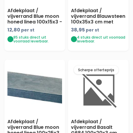
Afdekplaat /
Afdekplaat /
vijverrand Blue moon
vijverrand Blauwsteen
honed linea 100x15x3 -
100x35x3 cm met
maandprijs
facet
12,80
38,95
per st
per st
85 stuks direct uit
4 stuks direct uit voorraad
voorraad leverbaar.
leverbaar.
Scherpe offerteprijs
Afdekplaat /
Afdekplaat /
vijverrand Blue moon
vijverrand Basalt
honed linea 100x25x3
G684 100x20x3 cm