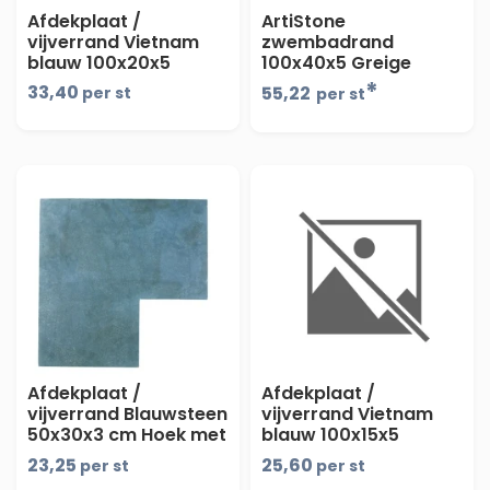
Afdekplaat /
ArtiStone
vijverrand Vietnam
zwembadrand
blauw 100x20x5
100x40x5 Greige
boven/voorzijde
*
33,40
55,22
per st
per st
geschuurd, 2-
vellingkant 2mm -
maandprijs-
Afdekplaat /
Afdekplaat /
vijverrand Blauwsteen
vijverrand Vietnam
50x30x3 cm Hoek met
blauw 100x15x5
facet
boven/voorzijde
23,25
25,60
per st
per st
geschuurd, 2-