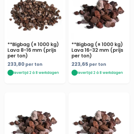
schoonheid van lava split en creëer een
onvergetelijke sfeer in jouw buitenruimte.
Bekijk hieronder ons volledige assortiment
lava split voor jouw droomtuin:
**Bigbag (± 1000 kg)
**Bigbag (± 1000 kg)
Lava 8-16 mm (prijs
Lava 16-32 mm (prijs
per ton)
per ton)
233,80
223,65
per ton
per ton
levertijd 2 à 8 werkdagen
levertijd 2 à 8 werkdagen